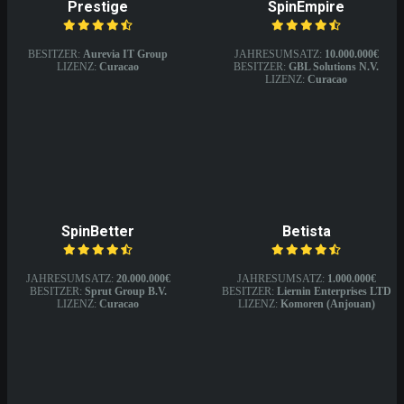
Prestige
SpinEmpire
BESITZER:
Aurevia IT Group
JAHRESUMSATZ:
10.000.000€
LIZENZ:
Curacao
BESITZER:
GBL Solutions N.V.
LIZENZ:
Curacao
SpinBetter
Betista
JAHRESUMSATZ:
20.000.000€
JAHRESUMSATZ:
1.000.000€
BESITZER:
Sprut Group B.V.
BESITZER:
Liernin Enterprises LTD
LIZENZ:
Curacao
LIZENZ:
Komoren (Anjouan)