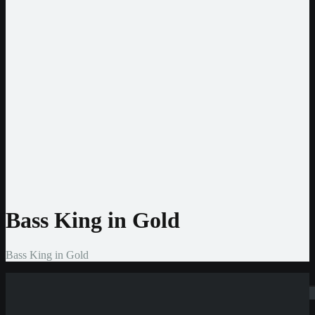
EUR
USD
CHF
CAD
BRL
Entwickler
Pragmatic Play
Play’n GO
NetEnt
Nolimit City
Hacksaw
Amatic
BGaming
BigTimeGaming
Gamomat
Bass King in Gold
Bass King in Gold
Suchen
Home
»