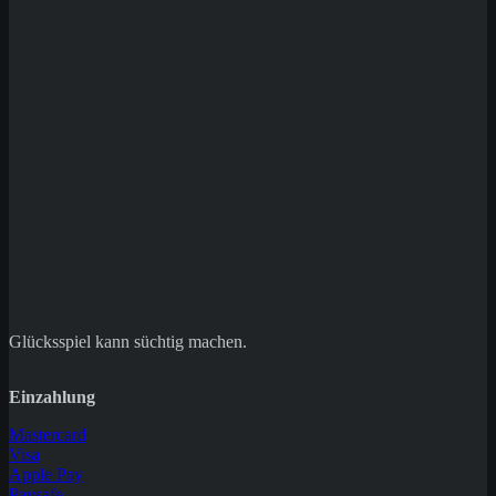
Glücksspiel kann süchtig machen.
Einzahlung
Mastercard
Visa
Apple Pay
Paysafe