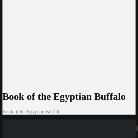
EUR
USD
CHF
CAD
BRL
Entwickler
Pragmatic Play
Play’n GO
NetEnt
Nolimit City
Hacksaw
Amatic
BGaming
BigTimeGaming
Gamomat
Book of the Egyptian Buffalo
Book of the Egyptian Buffalo
Suchen
Home
»