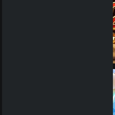
Demo Spiel