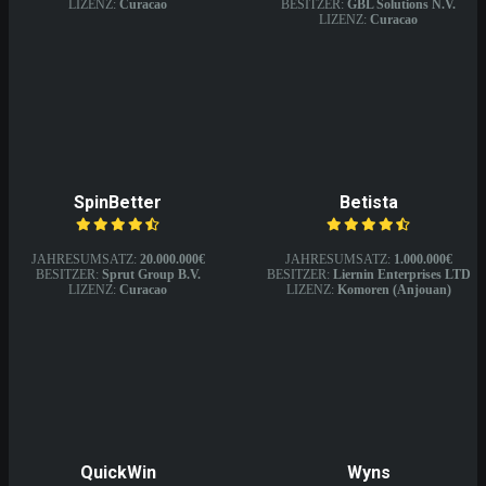
LIZENZ:
Curacao
BESITZER:
GBL Solutions N.V.
LIZENZ:
Curacao
SpinBetter
Betista
JAHRESUMSATZ:
20.000.000€
JAHRESUMSATZ:
1.000.000€
BESITZER:
Sprut Group B.V.
BESITZER:
Liernin Enterprises LTD
LIZENZ:
Curacao
LIZENZ:
Komoren (Anjouan)
QuickWin
Wyns