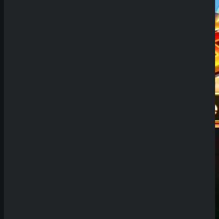
Demo Spiel