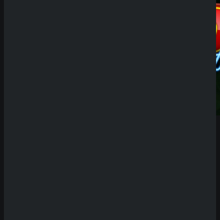
Demo Spiel
Schreibe einen Kommentar
Deine E-Mail-Adresse wird nicht veröffentlicht.
Erforderliche Felder sind mit
*
markiert