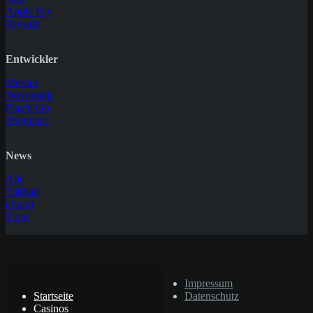
Apple Pay
Paysafe
Entwickler
Merkur
Novomatic
Play'n Go
Pragmatic
News
Alle
Fußball
eSport
Tipps
© Copyright 2025
Impressum
Startseite
Datenschutz
Casinos