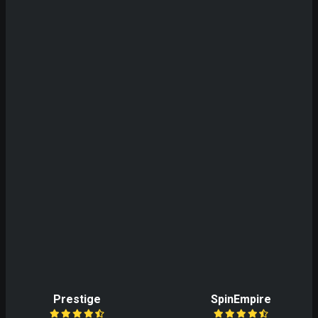
Save my name, email, and website in this
browser for the next time I comment.
Prestige
SpinEmpire