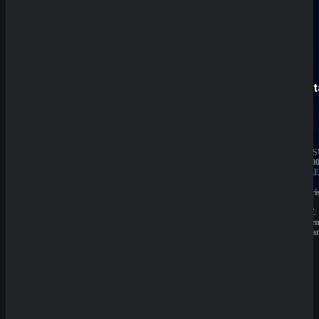
SpinBetter
Betist
JAHRESUMSATZ:
JAHRES
20.000.000€
1.000.00
BESITZER:
BESITZE
Sprut
Liernin
Group
Enterpri
B.V.
LTD
LIZENZ:
LIZENZ:
Curacao
Komore
(Anjoua