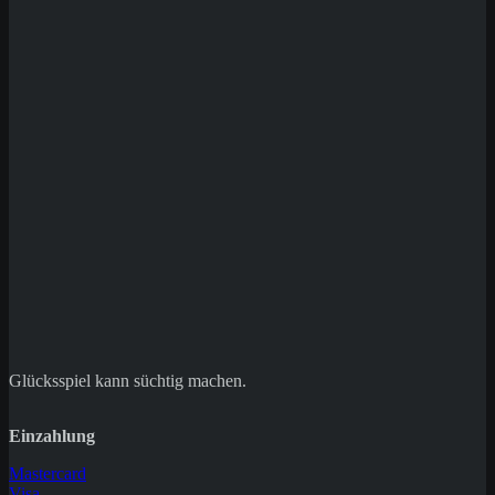
Glücksspiel kann süchtig machen.
Einzahlung
Mastercard
Visa