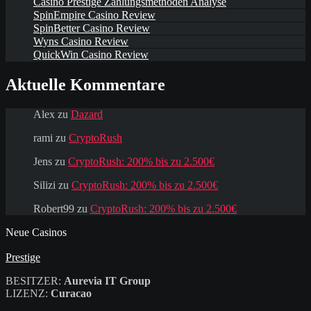
Casino Prestige Zahlungsmethoden Analyse
SpinEmpire Casino Review
SpinBetter Casino Review
Wyns Casino Review
QuickWin Casino Review
Aktuelle Kommentare
Alex
zu
Dazard
rami
zu
CryptoRush
Jens
zu
CryptoRush: 200% bis zu 2.500€
Silizi
zu
CryptoRush: 200% bis zu 2.500€
Robert99
zu
CryptoRush: 200% bis zu 2.500€
Neue Casinos
Prestige
BESITZER:
Aurevia IT Group
LIZENZ:
Curacao