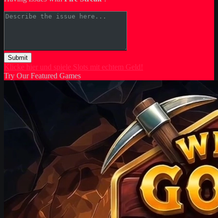
Submit
Klicke hier und spiele Slots mit echtem Geld!
Try Our Featured Games