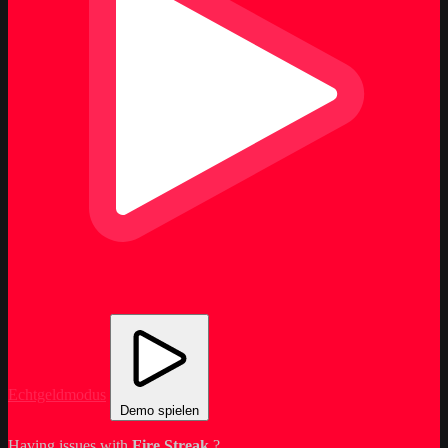
Echtgeldmodus
Demo spielen
Having issues with
Fire Streak
?