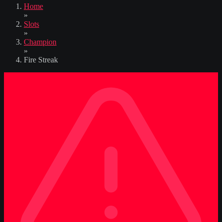
Home
»
Slots
»
Champion
»
Fire Streak