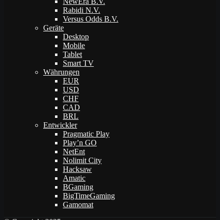
NewEra B.V.
Rabidi N.V.
Versus Odds B.V.
Geräte
Desktop
Mobile
Tablet
Smart TV
Währungen
EUR
USD
CHF
CAD
BRL
Entwickler
Pragmatic Play
Play’n GO
NetEnt
Nolimit City
Hacksaw
Amatic
BGaming
BigTimeGaming
Gamomat