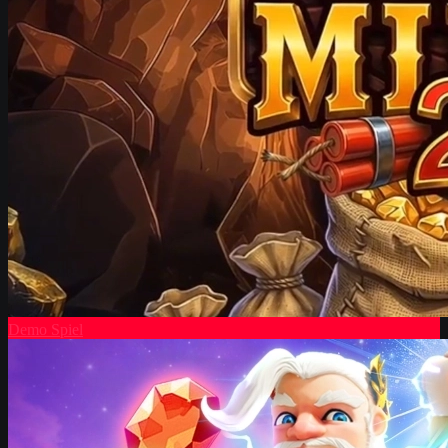
Demo Spiel