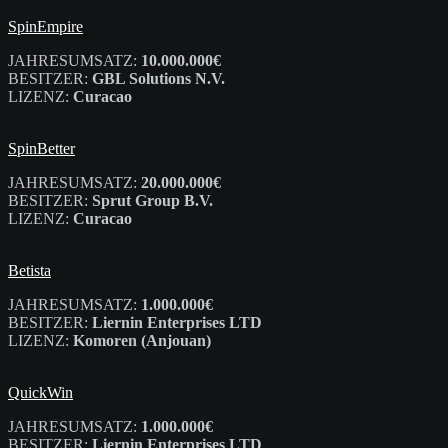
SpinEmpire
JAHRESUMSATZ:
10.000.000€
BESITZER:
GBL Solutions N.V.
LIZENZ:
Curacao
SpinBetter
JAHRESUMSATZ:
20.000.000€
BESITZER:
Sprut Group B.V.
LIZENZ:
Curacao
Betista
JAHRESUMSATZ:
1.000.000€
BESITZER:
Liernin Enterprises LTD
LIZENZ:
Komoren (Anjouan)
QuickWin
JAHRESUMSATZ:
1.000.000€
BESITZER:
Liernin Enterprises LTD