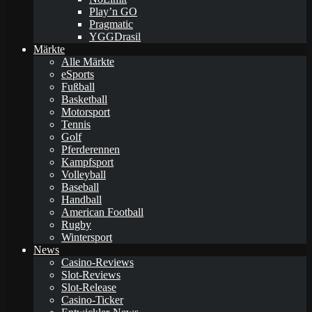
Play’n GO
Pragmatic
YGGDrasil
Märkte
Alle Märkte
eSports
Fußball
Basketball
Motorsport
Tennis
Golf
Pferderennen
Kampfsport
Volleyball
Baseball
Handball
American Football
Rugby
Wintersport
News
Casino-Reviews
Slot-Reviews
Slot-Release
Casino-Ticker