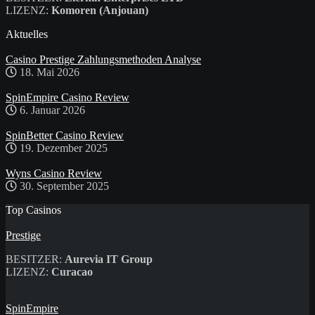
LIZENZ:
Komoren (Anjouan)
Aktuelles
Casino Prestige Zahlungsmethoden Analyse
18. Mai 2026
SpinEmpire Casino Review
6. Januar 2026
SpinBetter Casino Review
19. Dezember 2025
Wyns Casino Review
30. September 2025
Top Casinos
Prestige
BESITZER:
Aurevia IT Group
LIZENZ:
Curacao
SpinEmpire