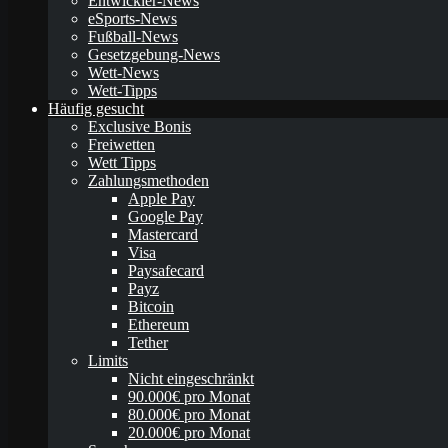
Entwickler-News
eSports-News
Fußball-News
Gesetzgebung-News
Wett-News
Wett-Tipps
Häufig gesucht
Exclusive Bonis
Freiwetten
Wett Tipps
Zahlungsmethoden
Apple Pay
Google Pay
Mastercard
Visa
Paysafecard
Payz
Bitcoin
Ethereum
Tether
Limits
Nicht eingeschränkt
90.000€ pro Monat
80.000€ pro Monat
20.000€ pro Monat