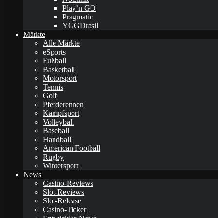
Play’n GO
Pragmatic
YGGDrasil
Märkte
Alle Märkte
eSports
Fußball
Basketball
Motorsport
Tennis
Golf
Pferderennen
Kampfsport
Volleyball
Baseball
Handball
American Football
Rugby
Wintersport
News
Casino-Reviews
Slot-Reviews
Slot-Release
Casino-Ticker