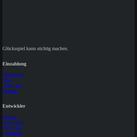
Glücksspiel kann süchtig machen.
Einzahlung
Mastercard
Visa
Apple Pay
Paysafe
Entwickler
Merkur
Novomatic
Play'n Go
Pragmatic