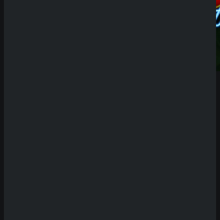
Demo Spiel
Schreibe einen Kommentar
Deine E-Mail-Adresse wird nicht
veröffentlicht.
Erforderliche Felder sind mit
*
markiert