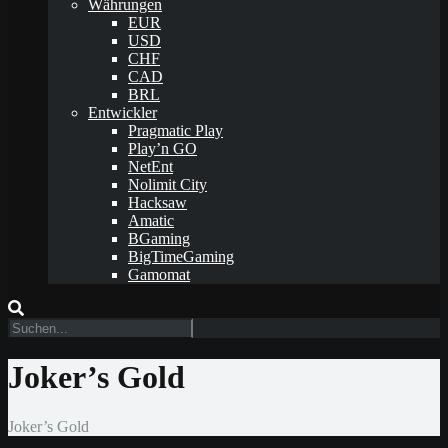
Währungen
EUR
USD
CHF
CAD
BRL
Entwickler
Pragmatic Play
Play’n GO
NetEnt
Nolimit City
Hacksaw
Amatic
BGaming
BigTimeGaming
Gamomat
Joker’s Gold
Joker’s Gold