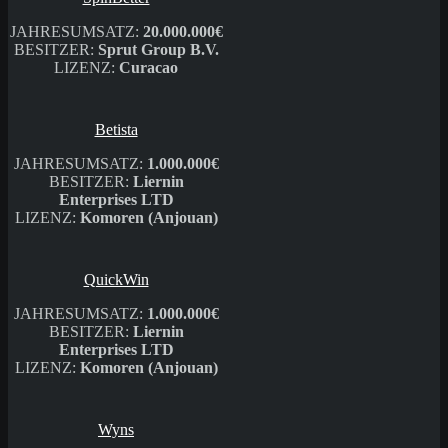
JAHRESUMSATZ:
20.000.000€
BESITZER:
Sprut Group B.V.
LIZENZ:
Curacao
Betista
JAHRESUMSATZ:
1.000.000€
BESITZER:
Liernin
Enterprises LTD
LIZENZ:
Komoren (Anjouan)
QuickWin
JAHRESUMSATZ:
1.000.000€
BESITZER:
Liernin
Enterprises LTD
LIZENZ:
Komoren (Anjouan)
Wyns