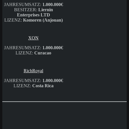
JAHRESUMSATZ:
1.000.000€
BESITZER:
Liernin
Enterprises LTD
LIZENZ:
Komoren (Anjouan)
XON
JAHRESUMSATZ:
1.000.000€
LIZENZ:
Curacao
RichRoyal
JAHRESUMSATZ:
1.000.000€
LIZENZ:
Costa Rica