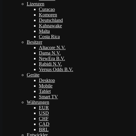
Lizenzen
Curacao
Komoren
Deutschland
Kahnawake
Malta
Costa Rica
Besitzer
Altacore N.V.
Dama N.V.
NewEra B.V.
Rabidi N.V.
Versus Odds B.V.
Geräte
Desktop
Mobile
Tablet
Smart TV
Währungen
EUR
USD
CHF
CAD
BRL
Entwickler