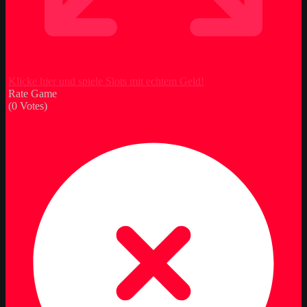
Klicke hier und spiele Slots mit echtem Geld!
Rate Game
(
0
Votes)