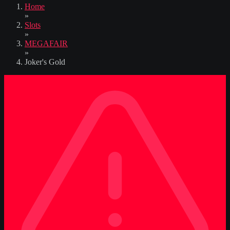
Home
»
Slots
»
MEGAFAIR
»
Joker's Gold