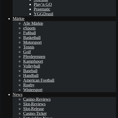
Play’n GO
Pragmatic
YGGDrasil
Märkte
Alle Märkte
eSports
Fußball
Basketball
Motorsport
Tennis
Golf
Pferderennen
Kampfsport
Volleyball
Baseball
Handball
American Football
Rugby
Wintersport
News
Casino-Reviews
Slot-Reviews
Slot-Release
Casino-Ticker