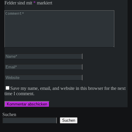
Felder sind mit
*
markiert
Save my name, email, and website in this browser for the next
time I comment.
Suchen
Suchen