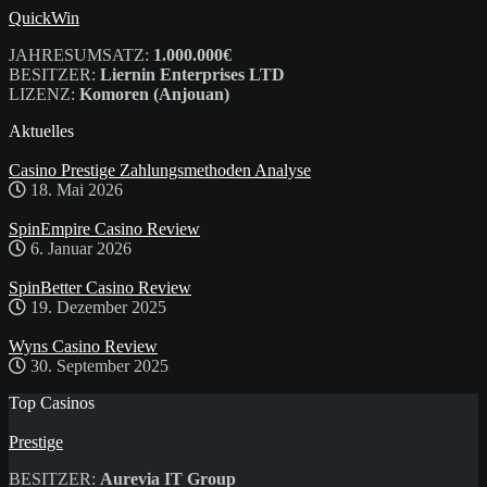
QuickWin
JAHRESUMSATZ:
1.000.000€
BESITZER:
Liernin Enterprises LTD
LIZENZ:
Komoren (Anjouan)
Aktuelles
Casino Prestige Zahlungsmethoden Analyse
18. Mai 2026
SpinEmpire Casino Review
6. Januar 2026
SpinBetter Casino Review
19. Dezember 2025
Wyns Casino Review
30. September 2025
Top Casinos
Prestige
BESITZER:
Aurevia IT Group