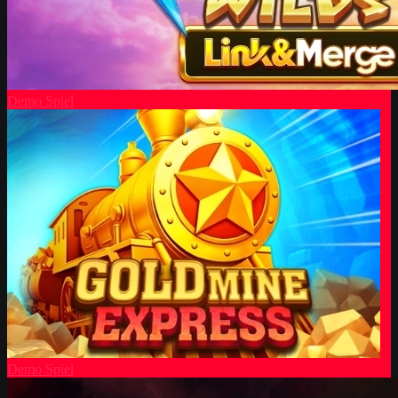
Demo Spiel
Demo Spiel