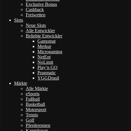
Exclusive Bonus
Cashback
Freiwetten
Slots
Neue Slots
Alle Entwickler
Beliebte Entwickler
Gamomat
Merkur
Microgaming
NetEnt
NoLimit
Play’n GO
Pragmatic
YGGDrasil
Märkte
Alle Märkte
eSports
Fußball
Basketball
Motorsport
Tennis
Golf
Pferderennen
Kampfsport