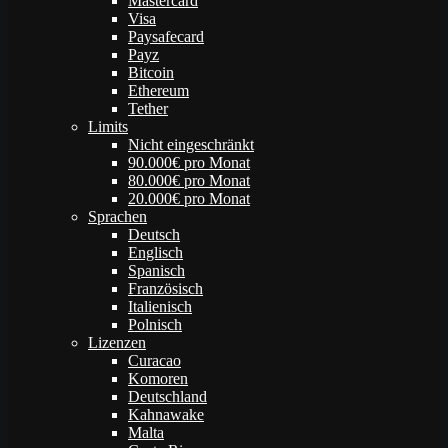
Mastercard
Visa
Paysafecard
Payz
Bitcoin
Ethereum
Tether
Limits
Nicht eingeschränkt
90.000€ pro Monat
80.000€ pro Monat
20.000€ pro Monat
Sprachen
Deutsch
Englisch
Spanisch
Französisch
Italienisch
Polnisch
Lizenzen
Curacao
Komoren
Deutschland
Kahnawake
Malta