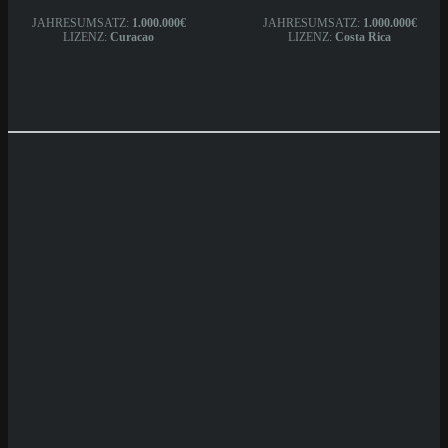
JAHRESUMSATZ:
1.000.000€
JAHRESUMSATZ:
1.000.000€
LIZENZ:
Curacao
LIZENZ:
Costa Rica