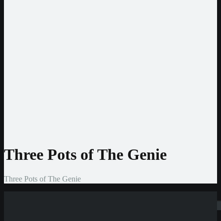
EUR
USD
CHF
CAD
BRL
Entwickler
Pragmatic Play
Play’n GO
NetEnt
Nolimit City
Hacksaw
Amatic
BGaming
BigTimeGaming
Gamomat
Three Pots of The Genie
Three Pots of The Genie
Suchen
Home
»