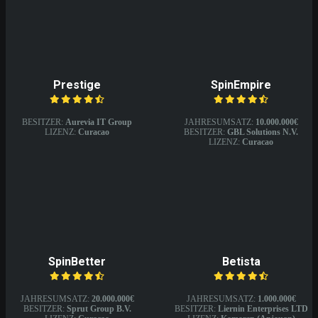
Prestige
SpinEmpire
BESITZER:
Aurevia IT Group
JAHRESUMSATZ:
10.000.000€
LIZENZ:
Curacao
BESITZER:
GBL Solutions N.V.
LIZENZ:
Curacao
SpinBetter
Betista
JAHRESUMSATZ:
20.000.000€
JAHRESUMSATZ:
1.000.000€
BESITZER:
Sprut Group B.V.
BESITZER:
Liernin Enterprises LTD