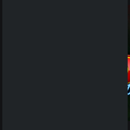
Demo Spiel
Demo Spiel