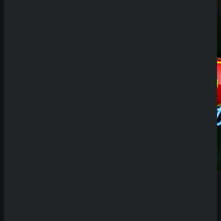
Demo Spiel
Schreibe einen Kommentar
Deine E-Mail-Adresse wird nicht veröffentlicht.