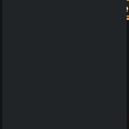
Demo Spiel
Demo Spiel