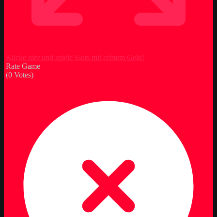
Klicke hier und spiele Slots mit echtem Geld!
Rate Game
(
0
Votes)