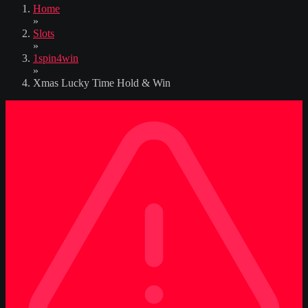
Home
»
Slots
»
1spin4win
»
Xmas Lucky Time Hold & Win