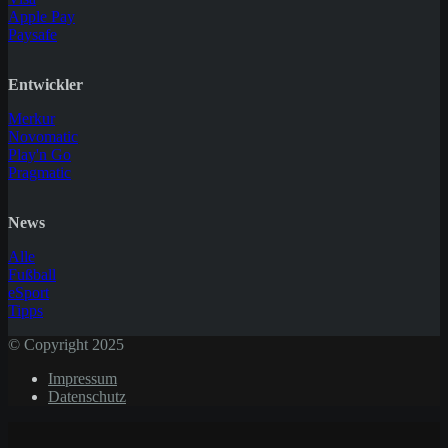
Apple Pay
Paysafe
Entwickler
Merkur
Novomatic
Play'n Go
Pragmatic
News
Alle
Fußball
eSport
Tipps
© Copyright 2025
Impressum
Datenschutz