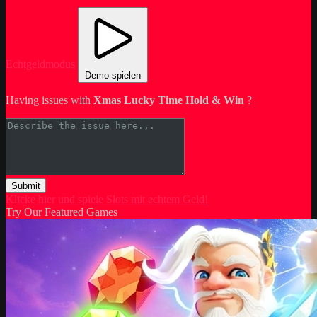
Echtgeldmodus
Demo spielen
Having issues with
Xmas Lucky Time Hold & Win
?
Submit
Klicke hier und spiele Slots mit echtem Geld!
Try Our Featured Games