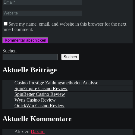
Save my name, email, and website in this browser for the next
time I comment.
Suchen
Suchen
Aktuelle Beiträge
Casino Prestige Zahlungsmethoden Analyse
SpinEmpire Casino Review
SpinBetter Casino Review
Wyns Casino Review
QuickWin Casino Review
Aktuelle Kommentare
Alex
zu
Dazard