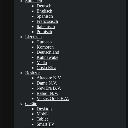
Sprachen
Deutsch
Englisch
Spanisch
Französisch
Italienisch
Polnisch
Lizenzen
Curacao
Komoren
Deutschland
Kahnawake
Malta
Costa Rica
Besitzer
Altacore N.V.
Dama N.V.
NewEra B.V.
Rabidi N.V.
Versus Odds B.V.
Geräte
Desktop
Mobile
Tablet
Smart TV