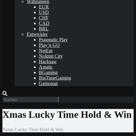
Währungen
EUR
USD
CHF
CAD
BRL
Entwickler
Pragmatic Play
Play’n GO
NetEnt
Nolimit City
Hacksaw
Amatic
BGaming
BigTimeGaming
Gamomat
Xmas Lucky Time Hold & Win
Xmas Lucky Time Hold & Win