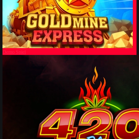
Demo Spiel