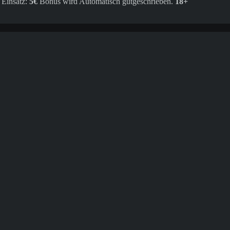
 Einsatz:
5€
Bonus wird Automatisch gutgeschrieben.
18+