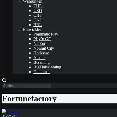
Währungen
EUR
USD
CHF
CAD
BRL
Entwickler
Pragmatic Play
Play’n GO
NetEnt
Nolimit City
Hacksaw
Amatic
BGaming
BigTimeGaming
Gamomat
Fortunefactory
Tikitaka