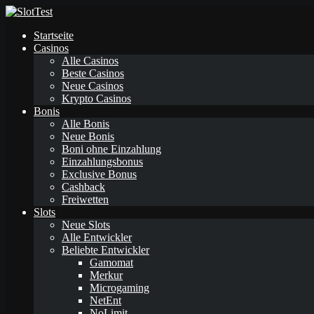
Startseite
Casinos
Alle Casinos
Beste Casinos
Neue Casinos
Krypto Casinos
Bonis
Alle Bonis
Neue Bonis
Boni ohne Einzahlung
Einzahlungsbonus
Exclusive Bonus
Cashback
Freiwetten
Slots
Neue Slots
Alle Entwickler
Beliebte Entwickler
Gamomat
Merkur
Microgaming
NetEnt
NoLimit