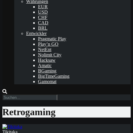
Währungen
EUR
USD
CHF
CAD
BRL
Entwickler
Pragmatic Play
Play’n GO
NetEnt
Nolimit City
Hacksaw
Amatic
BGaming
BigTimeGaming
Gamomat
Retrogaming
Tikitaka