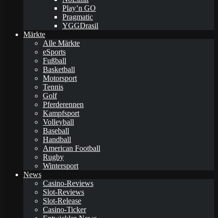
Play’n GO
Pragmatic
YGGDrasil
Märkte
Alle Märkte
eSports
Fußball
Basketball
Motorsport
Tennis
Golf
Pferderennen
Kampfsport
Volleyball
Baseball
Handball
American Football
Rugby
Wintersport
News
Casino-Reviews
Slot-Reviews
Slot-Release
Casino-Ticker