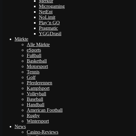
Merkur
Microgaming
NetEnt
NoLimit
Play’n GO
Pragmatic
YGGDrasil
Märkte
Alle Märkte
eSports
Fußball
Basketball
Motorsport
Tennis
Golf
Pferderennen
Kampfsport
Volleyball
Baseball
Handball
American Football
Rugby
Wintersport
News
Casino-Reviews