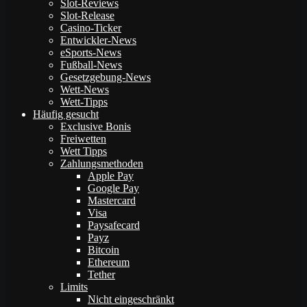
Slot-Reviews
Slot-Release
Casino-Ticker
Entwickler-News
eSports-News
Fußball-News
Gesetzgebung-News
Wett-News
Wett-Tipps
Häufig gesucht
Exclusive Bonis
Freiwetten
Wett Tipps
Zahlungsmethoden
Apple Pay
Google Pay
Mastercard
Visa
Paysafecard
Payz
Bitcoin
Ethereum
Tether
Limits
Nicht eingeschränkt