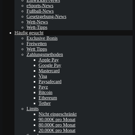
Entwickler-News
eSports-News
Fußball-News
Gesetzgebung-News
Wett-News
Wett-Tipps
Häufig gesucht
Exclusive Bonis
Freiwetten
Wett Tipps
Zahlungsmethoden
Apple Pay
Google Pay
Mastercard
Visa
Paysafecard
Payz
Bitcoin
Ethereum
Tether
Limits
Nicht eingeschränkt
90.000€ pro Monat
80.000€ pro Monat
20.000€ pro Monat