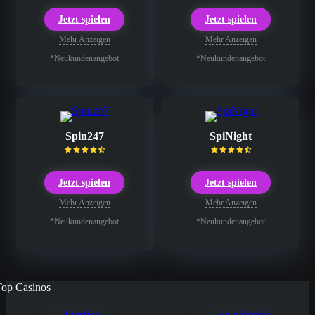
Jetzt spielen
Jetzt spielen
Mehr Anzeigen
Mehr Anzeigen
*Neukundenangebot
*Neukundenangebot
Spin247
SpiNight
Jetzt spielen
Jetzt spielen
Mehr Anzeigen
Mehr Anzeigen
*Neukundenangebot
*Neukundenangebot
Top Casinos