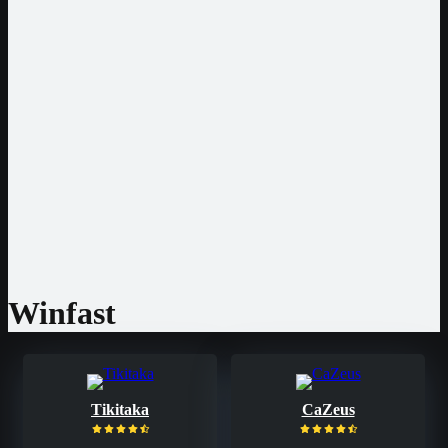
EUR
USD
CHF
CAD
BRL
Entwickler
Pragmatic Play
Play’n GO
NetEnt
Nolimit City
Hacksaw
Amatic
BGaming
BigTimeGaming
Gamomat
Winfast
Tikitaka
CaZeus