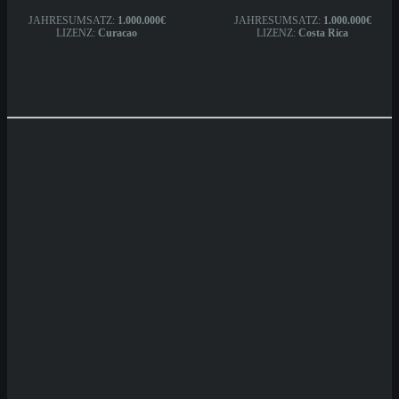
JAHRESUMSATZ:
1.000.000€
JAHRESUMSATZ:
1.000.000€
LIZENZ:
Curacao
LIZENZ:
Costa Rica