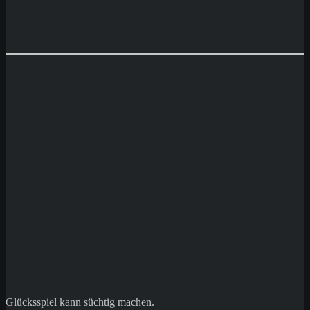
Glücksspiel kann süchtig machen.