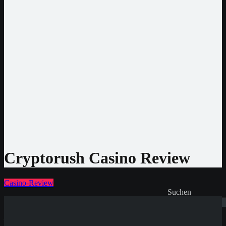
EUR
USD
CHF
CAD
BRL
Entwickler
Pragmatic Play
Play’n GO
NetEnt
Nolimit City
Hacksaw
Amatic
BGaming
BigTimeGaming
Gamomat
Cryptorush Casino Review
Casino-Review
Suchen
Das im Jahr 2024 gegründete
Cryptorush Casino