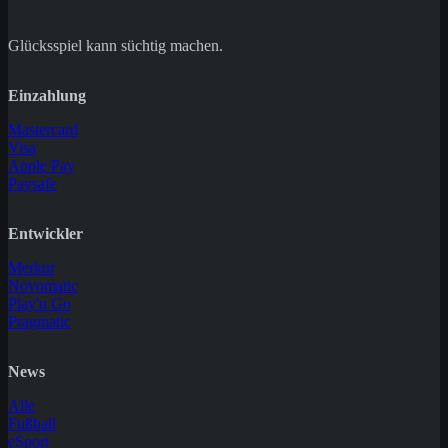
Glücksspiel kann süchtig machen.
Einzahlung
Mastercard
Visa
Apple Pay
Paysafe
Entwickler
Merkur
Novomatic
Play'n Go
Pragmatic
News
Alle
Fußball
eSport