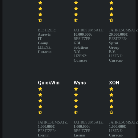
BESITZER:
JAHRESUMSATZ:
JAHRESUMSATZ
Aurevia
10.000.000€
20.000.000€
IT
BESITZER:
BESITZER:
Group
GBL
Sprut
LIZENZ:
Solutions
Group
Curacao
N.V.
B.V.
LIZENZ:
LIZENZ:
Curacao
Curacao
QuickWin
Wyns
XON
JAHRESUMSATZ:
JAHRESUMSATZ:
JAHRESUMSATZ
1.000.000€
1.000.000€
1.000.000€
BESITZER:
BESITZER:
LIZENZ:
Liernin
Liernin
Curacao