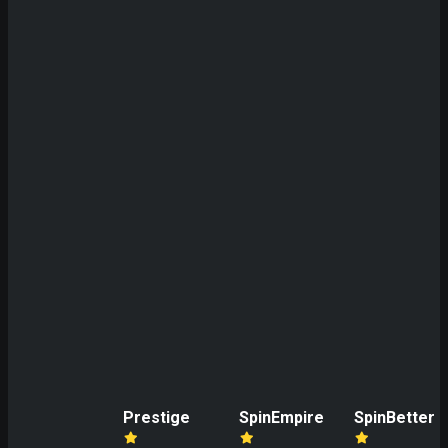
veröffentlicht.
Erforderliche Felder sind mit
*
markiert
Save my name, email, and website in this
browser for the next time I comment.
Prestige
SpinEmpire
SpinBetter