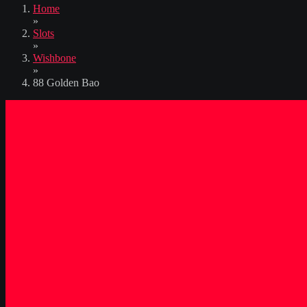
Home
»
Slots
»
Wishbone
»
88 Golden Bao