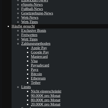
Entwickler-News
eSports-News
Fußball-News
Gesetzgebung-News
Wett-News
Wett-Tipps
Häufig gesucht
Exclusive Bonis
Freiwetten
Wett Tipps
Zahlungsmethoden
Apple Pay
Google Pay
Mastercard
Visa
Paysafecard
Payz
Bitcoin
Ethereum
Tether
Limits
Nicht eingeschränkt
90.000€ pro Monat
80.000€ pro Monat
20.000€ pro Monat