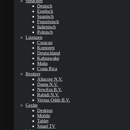
Sprachen
Deutsch
Englisch
Spanisch
Französisch
Italienisch
Polnisch
Lizenzen
Curacao
Komoren
Deutschland
Kahnawake
Malta
Costa Rica
Besitzer
Altacore N.V.
Dama N.V.
NewEra B.V.
Rabidi N.V.
Versus Odds B.V.
Geräte
Desktop
Mobile
Tablet
Smart TV