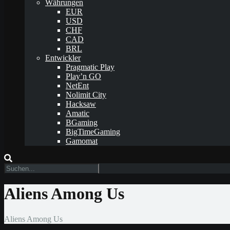
Währungen
EUR
USD
CHF
CAD
BRL
Entwickler
Pragmatic Play
Play’n GO
NetEnt
Nolimit City
Hacksaw
Amatic
BGaming
BigTimeGaming
Gamomat
Aliens Among Us
Aliens Among Us