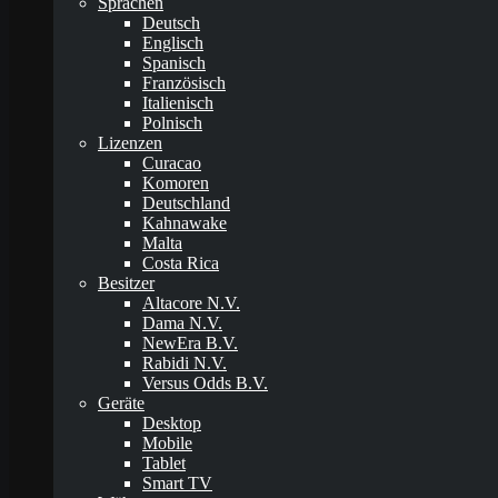
Sprachen
Deutsch
Englisch
Spanisch
Französisch
Italienisch
Polnisch
Lizenzen
Curacao
Komoren
Deutschland
Kahnawake
Malta
Costa Rica
Besitzer
Altacore N.V.
Dama N.V.
NewEra B.V.
Rabidi N.V.
Versus Odds B.V.
Geräte
Desktop
Mobile
Tablet
Smart TV