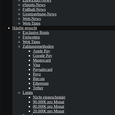
Entwickler-News
eSports-News
Fußball-News
Gesetzgebung-News
Wett-News
Wett-Tipps
Häufig gesucht
Exclusive Bonis
Freiwetten
Wett Tipps
Zahlungsmethoden
Apple Pay
Google Pay
Mastercard
Visa
Paysafecard
Payz
Bitcoin
Ethereum
Tether
Limits
Nicht eingeschränkt
90.000€ pro Monat
80.000€ pro Monat
20.000€ pro Monat