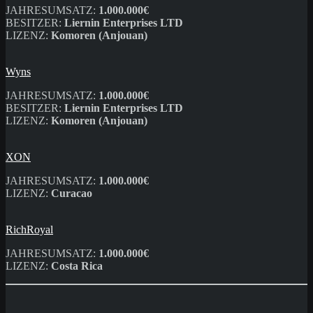
JAHRESUMSATZ:
1.000.000€
BESITZER:
Liernin Enterprises LTD
LIZENZ:
Komoren (Anjouan)
Wyns
JAHRESUMSATZ:
1.000.000€
BESITZER:
Liernin Enterprises LTD
LIZENZ:
Komoren (Anjouan)
XON
JAHRESUMSATZ:
1.000.000€
LIZENZ:
Curacao
RichRoyal
JAHRESUMSATZ:
1.000.000€
LIZENZ:
Costa Rica