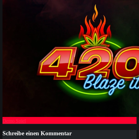
Demo Spiel
Schreibe einen Kommentar