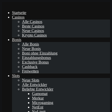
Startseite
Casinos
Alle Casinos
Beste Casinos
Neue Casinos
Krypto Casinos
Bonis
Alle Bonis
Neue Bonis
Boni ohne Einzahlung
Einzahlungsbonus
Exclusive Bonus
Cashback
Freiwetten
Slots
Neue Slots
Alle Entwickler
Beliebte Entwickler
Gamomat
Merkur
Microgaming
NetEnt
NoLimit