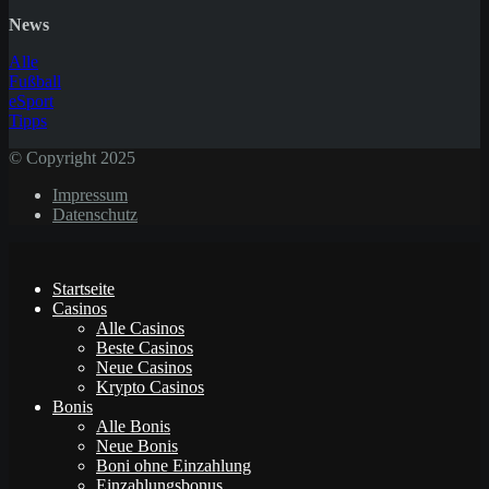
News
Alle
Fußball
eSport
Tipps
© Copyright 2025
Impressum
Datenschutz
Startseite
Casinos
Alle Casinos
Beste Casinos
Neue Casinos
Krypto Casinos
Bonis
Alle Bonis
Neue Bonis
Boni ohne Einzahlung
Einzahlungsbonus