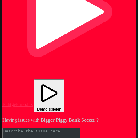
Echtgeldmodus
Demo spielen
Having issues with
Bigger Piggy Bank Soccer
?