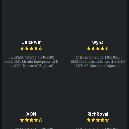
QuickWin
Wyns
JAHRESUMSATZ:
1.000.000€
JAHRESUMSATZ:
1.000.000€
BESITZER:
Liernin Enterprises LTD
BESITZER:
Liernin Enterprises LTD
LIZENZ:
Komoren (Anjouan)
LIZENZ:
Komoren (Anjouan)
XON
RichRoyal