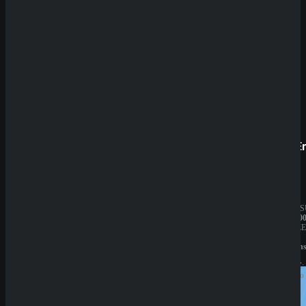
Neue Casinos
Prestige
SpinE
BESITZER:
JAHRES
Aurevia
10.000.0
IT
BESITZE
Group
GBL
LIZENZ:
Solution
Curacao
N.V.
LIZENZ:
Curacao