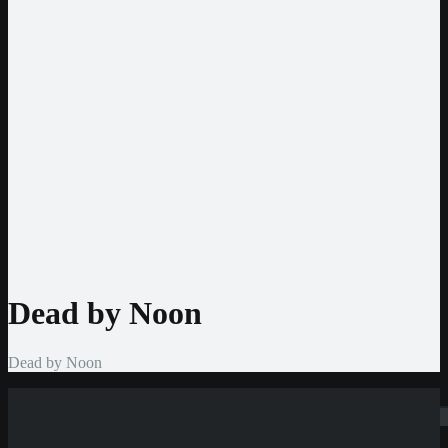
EUR
USD
CHF
CAD
BRL
Entwickler
Pragmatic Play
Play’n GO
NetEnt
Nolimit City
Hacksaw
Amatic
BGaming
BigTimeGaming
Gamomat
Dead by Noon
Dead by Noon
Suchen
Home
»