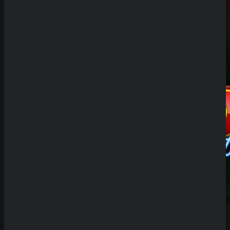
Demo Spiel
Schreibe einen Kommentar