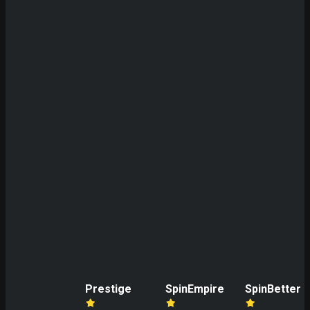
veröffentlicht.
Erforderliche Felder sind mit
*
markiert
Save my name, email, and website in this
browser for the next time I comment.
Prestige
SpinEmpire
SpinBetter