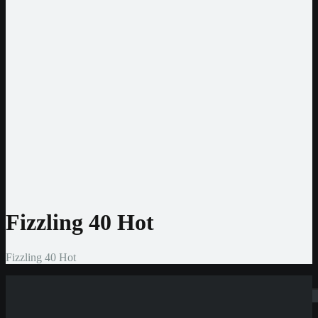
EUR
USD
CHF
CAD
BRL
Entwickler
Pragmatic Play
Play’n GO
NetEnt
Nolimit City
Hacksaw
Amatic
BGaming
BigTimeGaming
Gamomat
Fizzling 40 Hot
Fizzling 40 Hot
Suchen
Home
»