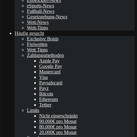
Entwickler-News
eSports-News
Fußball-News
Gesetzgebung-News
Wett-News
Wett-Tipps
Häufig gesucht
Exclusive Bonis
Freiwetten
Wett Tipps
Zahlungsmethoden
Apple Pay
Google Pay
Mastercard
Visa
Paysafecard
Payz
Bitcoin
Ethereum
Tether
Limits
Nicht eingeschränkt
90.000€ pro Monat
80.000€ pro Monat
20.000€ pro Monat