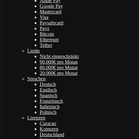
Apple Pay
Google Pay
Mastercard
Visa
Paysafecard
Payz
Bitcoin
Ethereum
Tether
Limits
Nicht eingeschränkt
90.000€ pro Monat
80.000€ pro Monat
20.000€ pro Monat
Sprachen
Deutsch
Englisch
Spanisch
Französisch
Italienisch
Polnisch
Lizenzen
Curacao
Komoren
Deutschland