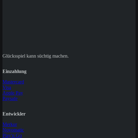
Glücksspiel kann süchtig machen.
Einzahlung
Mastercard
Visa
Apple Pay
Paysafe
Entwickler
Merkur
Novomatic
Play'n Go