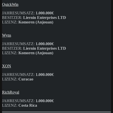
QuickWin
JAHRESUMSATZ:
1.000.000€
BESITZER:
Liernin Enterprises LTD
LIZENZ:
Komoren (Anjouan)
Wyns
JAHRESUMSATZ:
1.000.000€
BESITZER:
Liernin Enterprises LTD
LIZENZ:
Komoren (Anjouan)
XON
JAHRESUMSATZ:
1.000.000€
LIZENZ:
Curacao
RichRoyal
JAHRESUMSATZ:
1.000.000€
LIZENZ:
Costa Rica