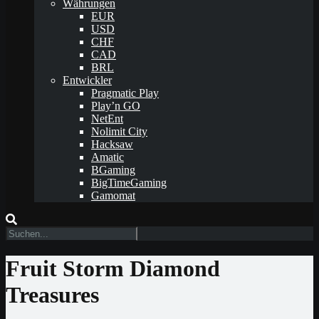
Währungen
EUR
USD
CHF
CAD
BRL
Entwickler
Pragmatic Play
Play’n GO
NetEnt
Nolimit City
Hacksaw
Amatic
BGaming
BigTimeGaming
Gamomat
Fruit Storm Diamond
Treasures