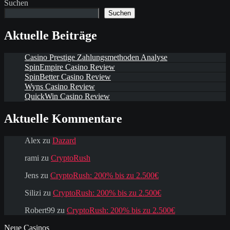
Suchen
Suchen
Aktuelle Beiträge
Casino Prestige Zahlungsmethoden Analyse
SpinEmpire Casino Review
SpinBetter Casino Review
Wyns Casino Review
QuickWin Casino Review
Aktuelle Kommentare
Alex
zu
Dazard
rami
zu
CryptoRush
Jens
zu
CryptoRush: 200% bis zu 2.500€
Silizi
zu
CryptoRush: 200% bis zu 2.500€
Robert99
zu
CryptoRush: 200% bis zu 2.500€
Neue Casinos