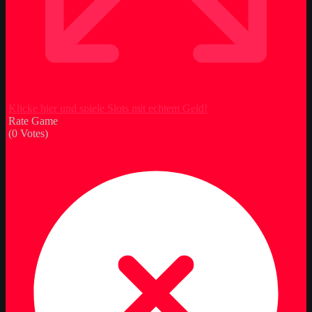
Klicke hier und spiele Slots mit echtem Geld!
Rate Game
(
0
Votes)