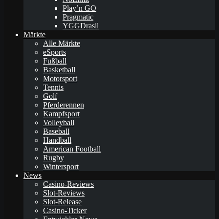
Play’n GO
Pragmatic
YGGDrasil
Märkte
Alle Märkte
eSports
Fußball
Basketball
Motorsport
Tennis
Golf
Pferderennen
Kampfsport
Volleyball
Baseball
Handball
American Football
Rugby
Wintersport
News
Casino-Reviews
Slot-Reviews
Slot-Release
Casino-Ticker