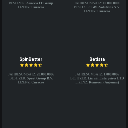
BESITZER:
Aurevia IT Group
JAHRESUMSATZ:
10.000.000€
LIZENZ:
Curacao
BESITZER:
GBL Solutions N.V.
LIZENZ:
Curacao
SpinBetter
Betista
JAHRESUMSATZ:
20.000.000€
JAHRESUMSATZ:
1.000.000€
BESITZER:
Sprut Group B.V.
BESITZER:
Liernin Enterprises LTD
LIZENZ:
Curacao
LIZENZ:
Komoren (Anjouan)