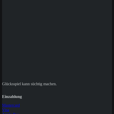
Glücksspiel kann süchtig machen.
Einzahlung
Mastercard
Visa