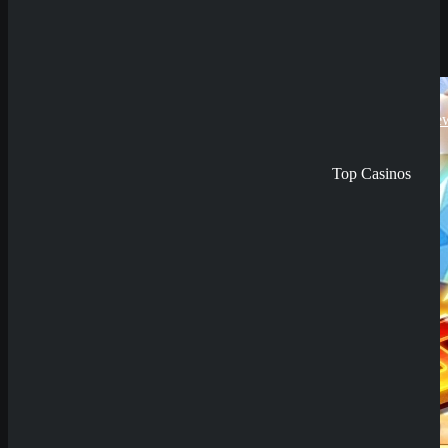
Review
6. Januar 2026
Submit
SpinBetter Casino
Klicke hier und spiele Slots mit echtem Geld!
Review
Try Our Featured Games
19. Dezember
2025
Wyns Casino Revie
30. September
2025
Top Casinos