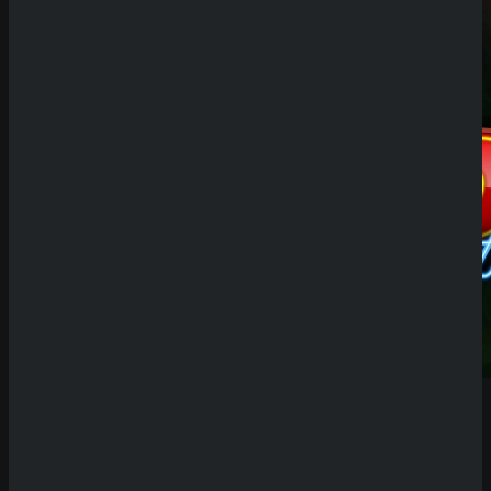
Demo Spiel
Schreibe einen Kommentar
Deine E-Mail-Adresse wird nicht veröffentlicht.