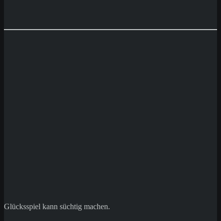
Glücksspiel kann süchtig machen.