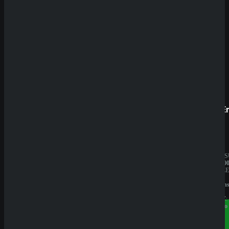
Neue Casinos
Prestige
SpinE
BESITZER:
JAHRES
Aurevia
10.000.0
IT
BESITZE
Group
GBL
LIZENZ:
Solution
Curacao
N.V.
LIZENZ:
Curacao