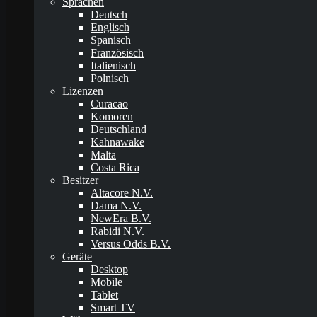
Sprachen
Deutsch
Englisch
Spanisch
Französisch
Italienisch
Polnisch
Lizenzen
Curacao
Komoren
Deutschland
Kahnawake
Malta
Costa Rica
Besitzer
Altacore N.V.
Dama N.V.
NewEra B.V.
Rabidi N.V.
Versus Odds B.V.
Geräte
Desktop
Mobile
Tablet
Smart TV