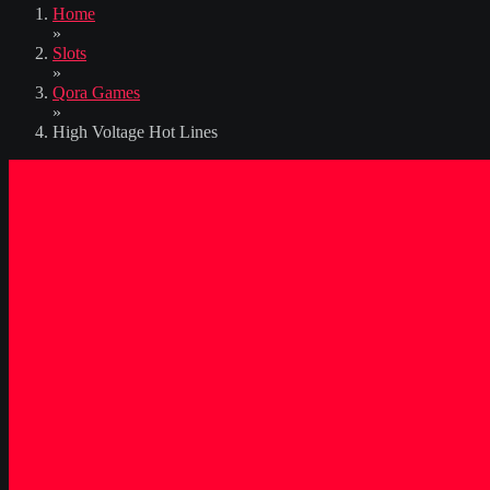
Home
»
Slots
»
Qora Games
»
High Voltage Hot Lines