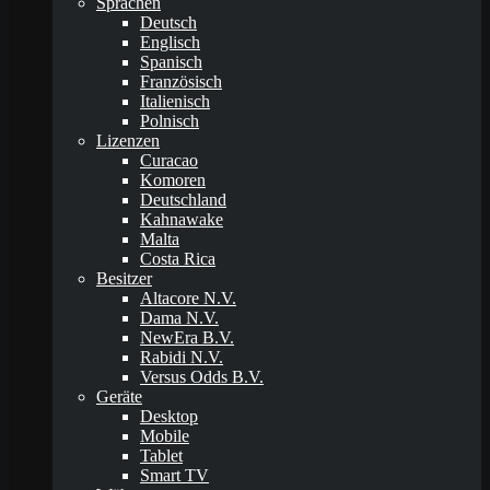
Sprachen
Deutsch
Englisch
Spanisch
Französisch
Italienisch
Polnisch
Lizenzen
Curacao
Komoren
Deutschland
Kahnawake
Malta
Costa Rica
Besitzer
Altacore N.V.
Dama N.V.
NewEra B.V.
Rabidi N.V.
Versus Odds B.V.
Geräte
Desktop
Mobile
Tablet
Smart TV