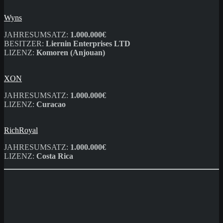
Wyns
JAHRESUMSATZ:
1.000.000€
BESITZER:
Liernin Enterprises LTD
LIZENZ:
Komoren (Anjouan)
XON
JAHRESUMSATZ:
1.000.000€
LIZENZ:
Curacao
RichRoyal
JAHRESUMSATZ:
1.000.000€
LIZENZ:
Costa Rica