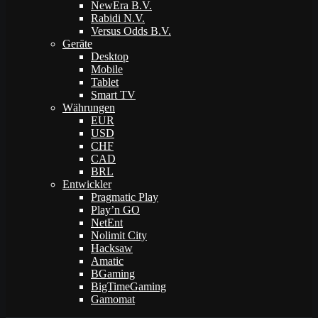
NewEra B.V.
Rabidi N.V.
Versus Odds B.V.
Geräte
Desktop
Mobile
Tablet
Smart TV
Währungen
EUR
USD
CHF
CAD
BRL
Entwickler
Pragmatic Play
Play’n GO
NetEnt
Nolimit City
Hacksaw
Amatic
BGaming
BigTimeGaming
Gamomat