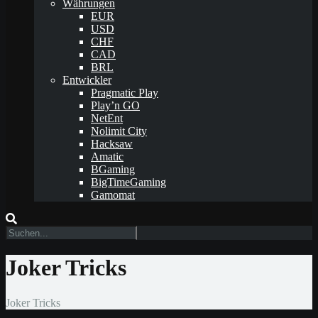
Währungen
EUR
USD
CHF
CAD
BRL
Entwickler
Pragmatic Play
Play’n GO
NetEnt
Nolimit City
Hacksaw
Amatic
BGaming
BigTimeGaming
Gamomat
Joker Tricks
Joker Tricks