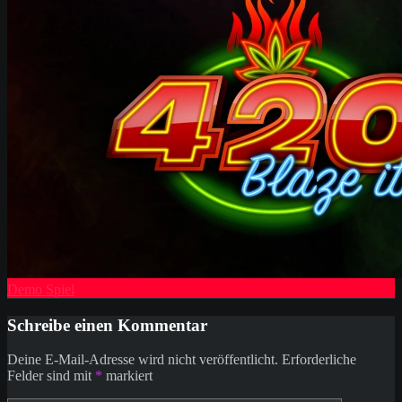
Demo Spiel
Schreibe einen Kommentar
Deine E-Mail-Adresse wird nicht veröffentlicht.
Erforderliche
Felder sind mit
*
markiert