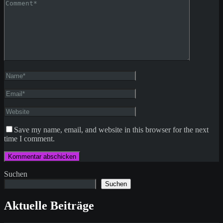
Save my name, email, and website in this browser for the next
time I comment.
Suchen
Suchen
Aktuelle Beiträge