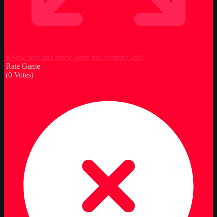
Klicke hier und spiele Slots mit echtem Geld!
Rate Game
(
0
Votes)