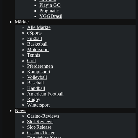
Play’n GO
Pragmatic
YGGDrasil
Märkte
Alle Märkte
eSports
Fußball
Basketball
Motorsport
Tennis
Golf
Pferderennen
Kampfsport
Volleyball
Baseball
Handball
American Football
Rugby
Wintersport
News
Casino-Reviews
Slot-Reviews
Slot-Release
Casino-Ticker