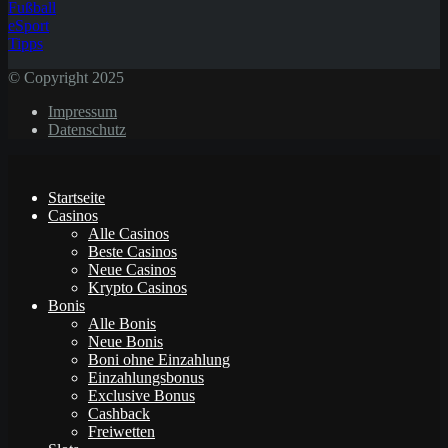
Fußball
eSport
Tipps
© Copyright 2025
Impressum
Datenschutz
Startseite
Casinos
Alle Casinos
Beste Casinos
Neue Casinos
Krypto Casinos
Bonis
Alle Bonis
Neue Bonis
Boni ohne Einzahlung
Einzahlungsbonus
Exclusive Bonus
Cashback
Freiwetten