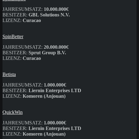
JAHRESUMSATZ:
10.000.000€
BESITZER:
GBL Solutions N.V.
LIZENZ:
Curacao
SpinBetter
JAHRESUMSATZ:
20.000.000€
BESITZER:
Sprut Group B.V.
LIZENZ:
Curacao
Betista
JAHRESUMSATZ:
1.000.000€
BESITZER:
Liernin Enterprises LTD
LIZENZ:
Komoren (Anjouan)
QuickWin
JAHRESUMSATZ:
1.000.000€
BESITZER:
Liernin Enterprises LTD
LIZENZ:
Komoren (Anjouan)