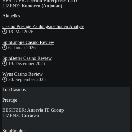
BESITZER:
Liernin Enterprises LTD
LIZENZ:
Komoren (Anjouan)
Aktuelles
Casino Prestige Zahlungsmethoden Analyse
18. Mai 2026
SpinEmpire Casino Review
6. Januar 2026
SpinBetter Casino Review
19. Dezember 2025
Wyns Casino Review
30. September 2025
Top Casinos
Prestige
BESITZER:
Aurevia IT Group
LIZENZ:
Curacao
SpinEmpire