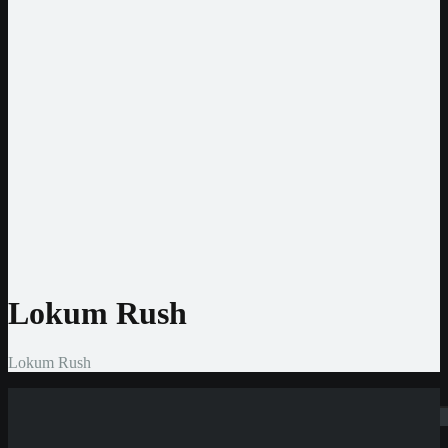
EUR
USD
CHF
CAD
BRL
Entwickler
Pragmatic Play
Play’n GO
NetEnt
Nolimit City
Hacksaw
Amatic
BGaming
BigTimeGaming
Gamomat
Lokum Rush
Lokum Rush
Suchen
Home
»