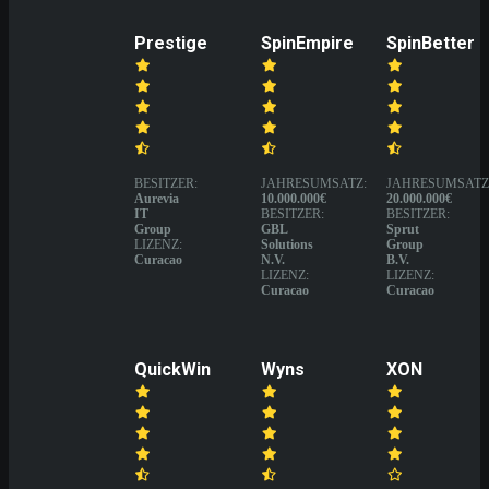
Prestige
SpinEmpire
SpinBetter
BESITZER:
JAHRESUMSATZ:
JAHRESUMSATZ
Aurevia
10.000.000€
20.000.000€
IT
BESITZER:
BESITZER:
Group
GBL
Sprut
LIZENZ:
Solutions
Group
Curacao
N.V.
B.V.
LIZENZ:
LIZENZ:
Curacao
Curacao
QuickWin
Wyns
XON