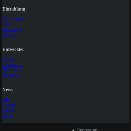
Einzahlung
Mastercard
Visa
Apple Pay
Paysafe
Entwickler
Merkur
Novomatic
Play'n Go
Pragmatic
News
Alle
Fußball
eSport
Tipps
© Copyright 2025
Impressum