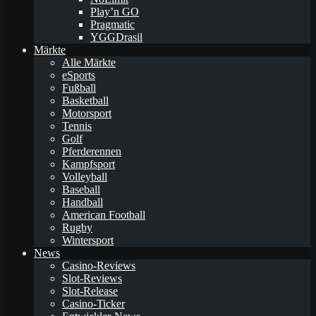
Play’n GO
Pragmatic
YGGDrasil
Märkte
Alle Märkte
eSports
Fußball
Basketball
Motorsport
Tennis
Golf
Pferderennen
Kampfsport
Volleyball
Baseball
Handball
American Football
Rugby
Wintersport
News
Casino-Reviews
Slot-Reviews
Slot-Release
Casino-Ticker