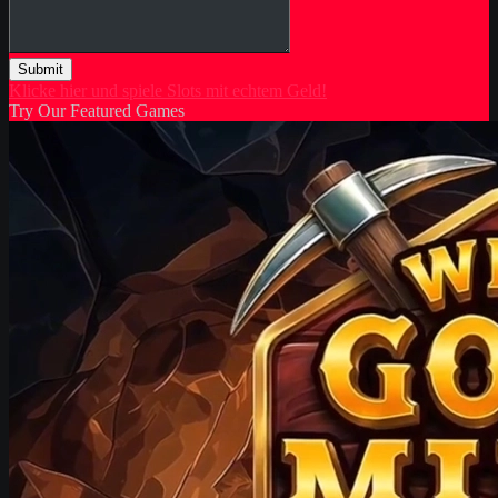
Submit
Klicke hier und spiele Slots mit echtem Geld!
Try Our Featured Games