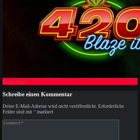
Demo Spiel
Schreibe einen Kommentar
Deine E-Mail-Adresse wird nicht veröffentlicht.
Erforderliche
Felder sind mit
*
markiert