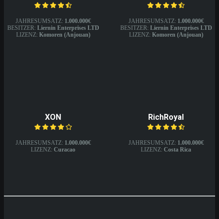
JAHRESUMSATZ:
1.000.000€
JAHRESUMSATZ:
1.000.000€
BESITZER:
Liernin Enterprises LTD
BESITZER:
Liernin Enterprises LTD
LIZENZ:
Komoren (Anjouan)
LIZENZ:
Komoren (Anjouan)
XON
RichRoyal
JAHRESUMSATZ:
1.000.000€
JAHRESUMSATZ:
1.000.000€
LIZENZ:
Curacao
LIZENZ:
Costa Rica