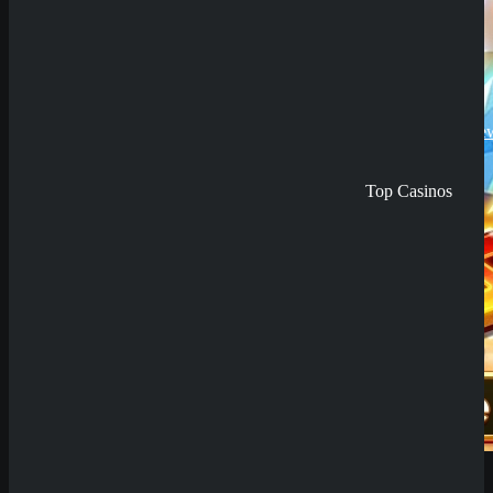
Review
6. Januar 2026
SpinBetter Casino
Review
19. Dezember
2025
Wyns Casino Revie
30. September
2025
Top Casinos
Demo Spiel