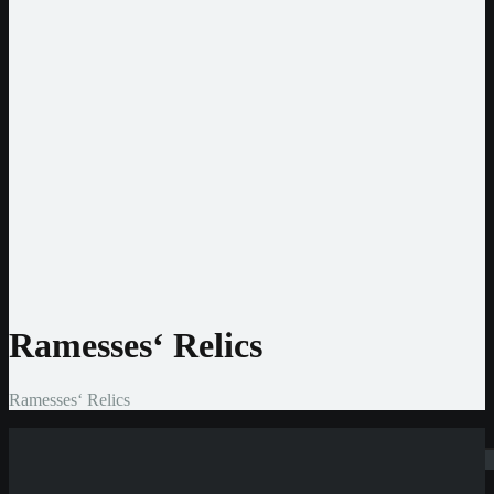
EUR
USD
CHF
CAD
BRL
Entwickler
Pragmatic Play
Play’n GO
NetEnt
Nolimit City
Hacksaw
Amatic
BGaming
BigTimeGaming
Gamomat
Ramesses‘ Relics
Ramesses‘ Relics
Suchen
Home
»