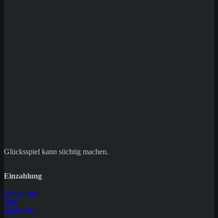
Glücksspiel kann süchtig machen.
Einzahlung
Mastercard
Visa
Apple Pay