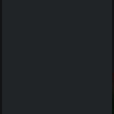
Demo Spiel