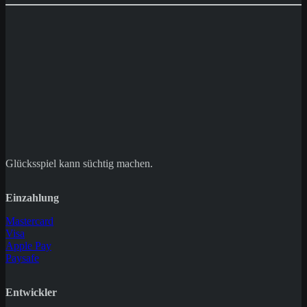
Glücksspiel kann süchtig machen.
Einzahlung
Mastercard
Visa
Apple Pay
Paysafe
Entwickler