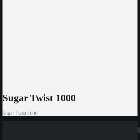
EUR
USD
CHF
CAD
BRL
Entwickler
Pragmatic Play
Play’n GO
NetEnt
Nolimit City
Hacksaw
Amatic
BGaming
BigTimeGaming
Gamomat
Sugar Twist 1000
Sugar Twist 1000
Suchen
Home
»