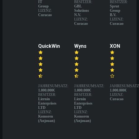
IT
BESITZER:
BESITZER:
Group
GBL
Sprut
LIZENZ:
Solutions
Group
Curacao
N.V.
B.V.
LIZENZ:
LIZENZ:
Curacao
Curacao
QuickWin
Wyns
XON
JAHRESUMSATZ:
JAHRESUMSATZ:
JAHRESUMSATZ
1.000.000€
1.000.000€
1.000.000€
BESITZER:
BESITZER:
LIZENZ:
Liernin
Liernin
Curacao
Enterprises
Enterprises
LTD
LTD
LIZENZ:
LIZENZ:
Komoren
Komoren
(Anjouan)
(Anjouan)