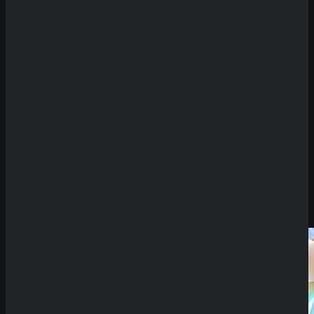
QuickWin
Echtgeldmodus
Demo spielen
JAHRESUMSATZ:
1.000.000€
Having issues with
Tiki Taka World Cup
?
BESITZER:
Liernin
Enterprises
LTD
LIZENZ:
Komoren
(Anjouan)
Submit
Klicke hier und spiele Slots mit echtem Geld!
Try Our Featured Games
Aktuelles
Casino Prestige
Zahlungsmethoden
Analyse
18. Mai 2026
SpinEmpire Casino