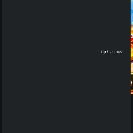
Review
6. Januar 2026
SpinBetter Casino
Review
19. Dezember
2025
Wyns Casino Revie
30. September
2025
Top Casinos
Demo Spiel