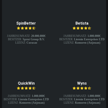
SpinBetter
Betista
JAHRESUMSATZ:
20.000.000€
JAHRESUMSATZ:
1.000.000€
BESITZER:
Sprut Group B.V.
BESITZER:
Liernin Enterprises LTD
LIZENZ:
Curacao
LIZENZ:
Komoren (Anjouan)
QuickWin
Wyns
JAHRESUMSATZ:
1.000.000€
JAHRESUMSATZ:
1.000.000€
BESITZER:
Liernin Enterprises LTD
BESITZER:
Liernin Enterprises LTD
LIZENZ:
Komoren (Anjouan)
LIZENZ:
Komoren (Anjouan)