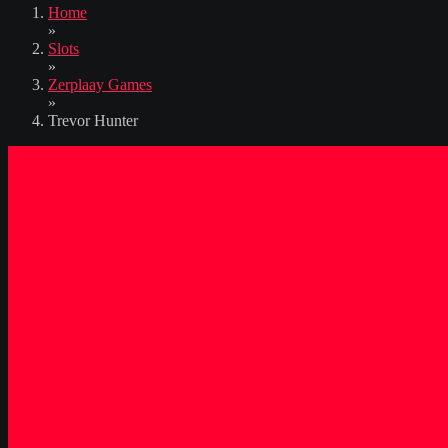
Home
»
Slots
»
Zerplaay Games
»
Trevor Hunter