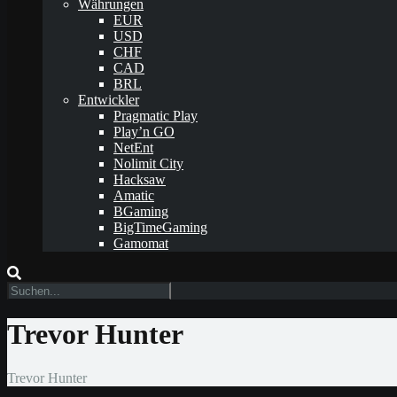
Währungen
EUR
USD
CHF
CAD
BRL
Entwickler
Pragmatic Play
Play’n GO
NetEnt
Nolimit City
Hacksaw
Amatic
BGaming
BigTimeGaming
Gamomat
Trevor Hunter
Trevor Hunter