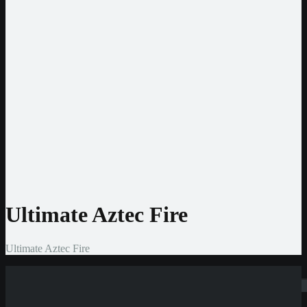
EUR
USD
CHF
CAD
BRL
Entwickler
Pragmatic Play
Play’n GO
NetEnt
Nolimit City
Hacksaw
Amatic
BGaming
BigTimeGaming
Gamomat
Ultimate Aztec Fire
Ultimate Aztec Fire
Suchen
Home
»