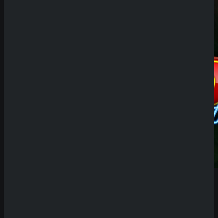
Demo Spiel
Schreibe einen Kommentar
Deine E-Mail-Adresse wird nicht veröffentlicht.