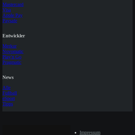
Mastercard
Visa
Apple Pay
Paysafe
Entwickler
Merkur
Novomatic
Play'n Go
Pragmatic
News
Alle
Fußball
eSport
Tipps
© Copyright 2025
Impressum