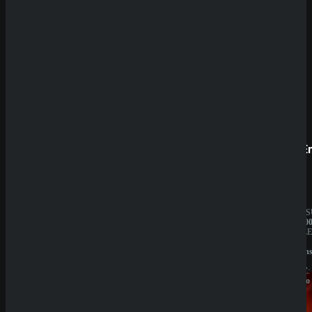
Neue Casinos
Prestige
SpinE
BESITZER:
JAHRES
Aurevia
10.000.0
IT
BESITZE
Group
GBL
LIZENZ:
Solution
Curacao
N.V.
LIZENZ:
Curacao