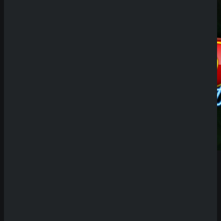
Demo Spiel
Schreibe einen Kommentar
Deine E-Mail-Adresse wird nicht veröffentlicht.
Erforderliche Felder sind mit
*
markiert