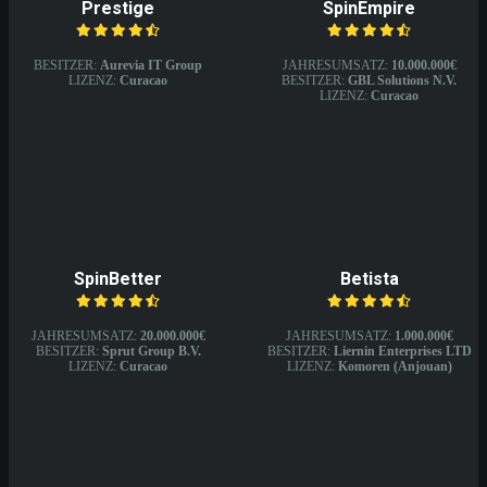
Prestige
SpinEmpire
BESITZER:
Aurevia IT Group
JAHRESUMSATZ:
10.000.000€
LIZENZ:
Curacao
BESITZER:
GBL Solutions N.V.
LIZENZ:
Curacao
SpinBetter
Betista
JAHRESUMSATZ:
20.000.000€
JAHRESUMSATZ:
1.000.000€
BESITZER:
Sprut Group B.V.
BESITZER:
Liernin Enterprises LTD
LIZENZ:
Curacao
LIZENZ:
Komoren (Anjouan)