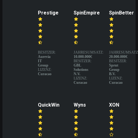
Prestige
SpinEmpire
SpinBetter
BESITZER:
JAHRESUMSATZ:
JAHRESUMSATZ
Aurevia
10.000.000€
20.000.000€
IT
BESITZER:
BESITZER:
Group
GBL
Sprut
LIZENZ:
Solutions
Group
Curacao
N.V.
B.V.
LIZENZ:
LIZENZ:
Curacao
Curacao
QuickWin
Wyns
XON