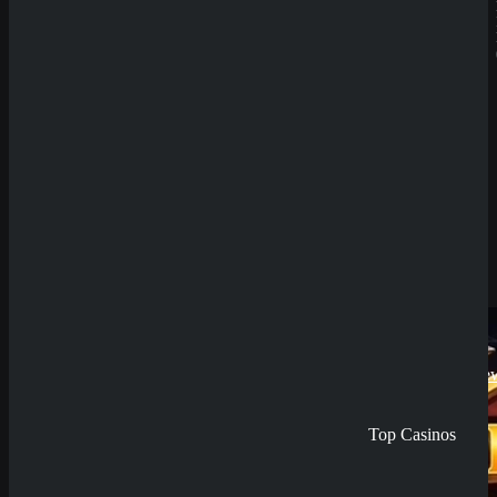
Echtgeldmodus
Demo spielen
Having issues with
Wild Hour League
?
Aktuelles
Casino Prestige
Zahlungsmethoden
Analyse
18. Mai 2026
SpinEmpire Casino
Review
Submit
6. Januar 2026
Klicke hier und spiele Slots mit echtem Geld!
SpinBetter Casino
Try Our Featured Games
Review
19. Dezember
2025
Wyns Casino Revie
30. September
2025
Top Casinos