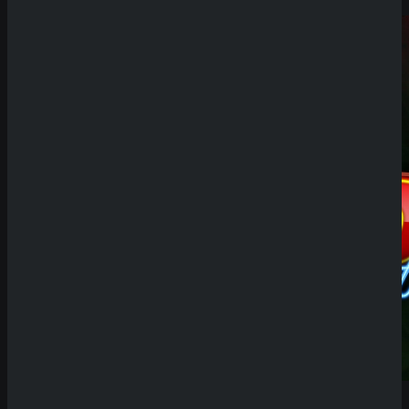
Demo Spiel
Demo Spiel